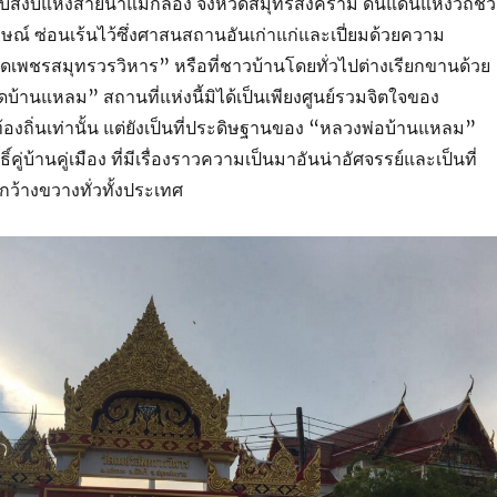
บสงบแห่งสายน้ำแม่กลอง จังหวัดสมุทรสงคราม ดินแดนแห่งวิถีชีว
ักษณ์ ซ่อนเร้นไว้ซึ่งศาสนสถานอันเก่าแก่และเปี่ยมด้วยความ
ือ “วัดเพชรสมุทรวรวิหาร” หรือที่ชาวบ้านโดยทั่วไปต่างเรียกขานด้วย
ดบ้านแหลม” สถานที่แห่งนี้มิได้เป็นเพียงศูนย์รวมจิตใจของ
งถิ่นเท่านั้น แต่ยังเป็นที่ประดิษฐานของ “หลวงพ่อบ้านแหลม”
ิ์คู่บ้านคู่เมือง ที่มีเรื่องราวความเป็นมาอันน่าอัศจรรย์และเป็นที่
ว้างขวางทั่วทั้งประเทศ