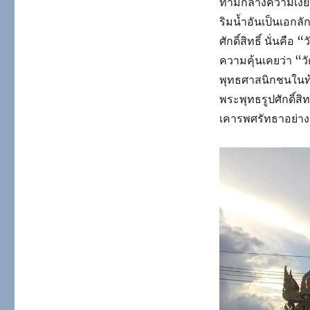
ท่ามกลางความเงีย
ริมน้ำอันเป็นเอกล
ศักดิ์สิทธิ์ นั่นค
ความคุ้นเคยว่า “วั
พุทธศาสนิกชนในท้อ
พระพุทธรูปศักดิ์สิทธ
เคารพศรัทธาอย่างก