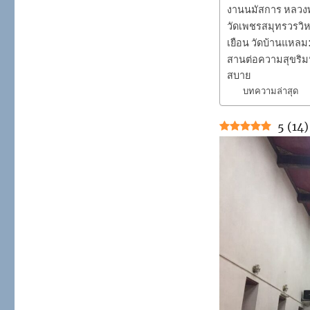
งานนมัสการ หลวงพ
วัดเพชรสมุทรวรวิหา
เยือน วัดบ้านแหลม
สานต่อความสุขริมน
สบาย
บทความล่าสุด
5
(
14
)