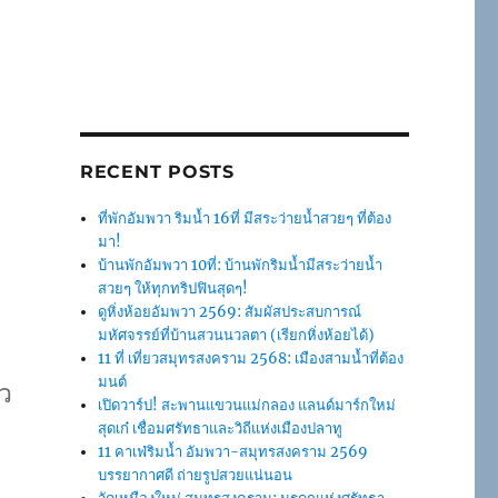
RECENT POSTS
ที่พักอัมพวา ริมน้ำ 16ที่ มีสระว่ายน้ำสวยๆ ที่ต้อง
มา!
บ้านพักอัมพวา 10ที่: บ้านพักริมน้ำมีสระว่ายน้ำ
สวยๆ ให้ทุกทริปฟินสุดๆ!
ดูหิ่งห้อยอัมพวา 2569: สัมผัสประสบการณ์
มหัศจรรย์ที่บ้านสวนนวลตา (เรียกหิ่งห้อยได้)
11 ที่ เที่ยวสมุทรสงคราม 2568: เมืองสามน้ำที่ต้อง
มนต์
าว
เปิดวาร์ป! สะพานแขวนแม่กลอง แลนด์มาร์กใหม่
สุดเก๋ เชื่อมศรัทธาและวิถีแห่งเมืองปลาทู
11 คาเฟ่ริมน้ำ อัมพวา-สมุทรสงคราม 2569
บรรยากาศดี ถ่ายรูปสวยแน่นอน