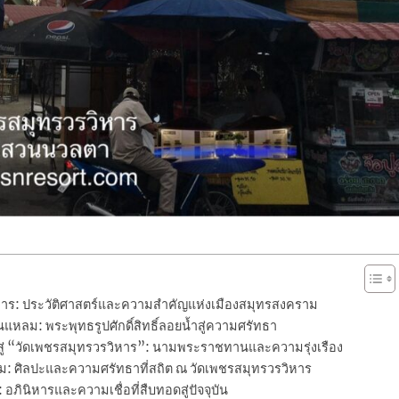
หาร: ประวัติศาสตร์และความสำคัญแห่งเมืองสมุทรสงคราม
หลม: พระพุทธรูปศักดิ์สิทธิ์ลอยน้ำสู่ความศรัทธา
สู่ “วัดเพชรสมุทรวรวิหาร”: นามพระราชทานและความรุ่งเรือง
: ศิลปะและความศรัทธาที่สถิต ณ วัดเพชรสมุทรวรวิหาร
ภินิหารและความเชื่อที่สืบทอดสู่ปัจจุบัน