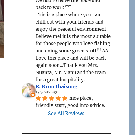
we had to leave the place and 
back to work TT
This is a place where you can 
chill out with your friends and 
enjoy the peaceful environment.  
Believe me! it is the most suitable 
for those people who love fishing 
and doing some green stuff!!! ^^
Love this place and will be back 
again soon...Thank you Mrs. 
Nuanta, Mr. Manu and the team 
for a great hospitality.
R. Kromthaisong
13 years ago
nice place, 
friendly staff, good info advice.
See All Reviews