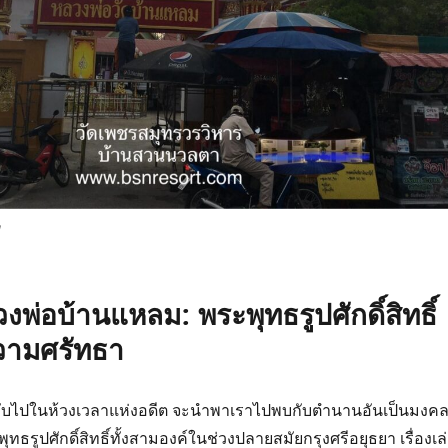
่อบ้านแหลม: พระพุทธรูปศักดิ์สิทธิ์
ความศรัทธา
ับไปในห้วงเวลาแห่งอดีต จะนำพาเราไปพบกับตำนานอันเป็นมงค
รูปศักดิ์สิทธิ์ทั้งสามองค์ในช่วงปลายสมัยกรุงศรีอยุธยา เรื่องเล