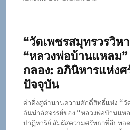
“วัดเพชรสมุทรวรวิห
“หลวงพ่อบ้านแหลม” พระ
กลอง: อภินิหารแห่งศร
ปัจจุบัน
ดำดิ่งสู่ตำนานความศักดิ์สิทธิ์แห่ง “
อันน่าอัศจรรย์ของ “หลวงพ่อบ้านแหลม”
ปาฏิหาริย์ สัมผัสความศรัทธาที่สืบท