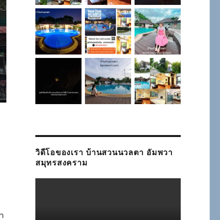
วิดีโอของเรา บ้านสวนนวลตา อัมพวา
สมุทรสงคราม
ล
่า