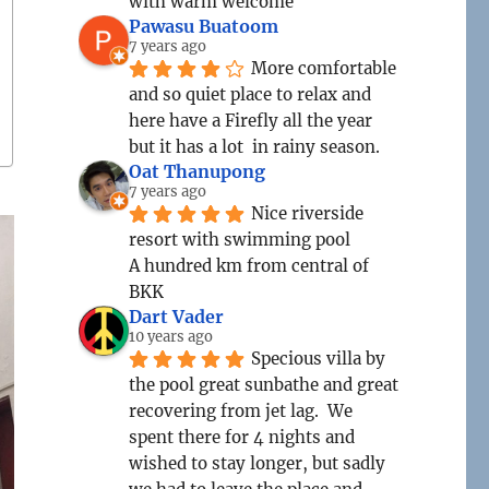
with warm welcome
Pawasu Buatoom
7 years ago
More comfortable 
and so quiet place to relax and 
here have a Firefly all the year 
but it has a lot  in rainy season.
Oat Thanupong
7 years ago
Nice riverside 
resort with swimming pool
A hundred km from central of 
BKK
Dart Vader
10 years ago
Specious villa by 
the pool great sunbathe and great 
recovering from jet lag.  We 
spent there for 4 nights and 
wished to stay longer, but sadly 