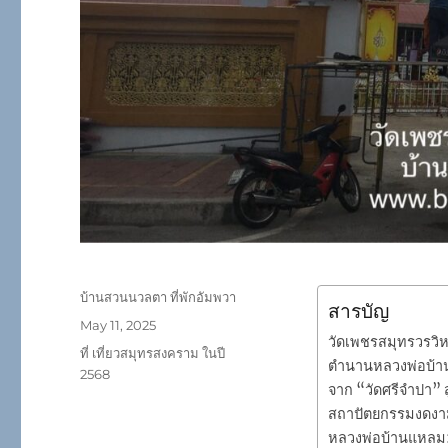
Author
บ้านสวนนวลตา ที่พักอัมพวา
สารบัญ
Posted
May 11, 2025
วัดเพชรสมุทรวรวิ
on
Categories
ที่ เที่ยวสมุทรสงคราม ในปี
ตำนานหลวงพ่อบ้านแ
2568
จาก “วัดศรีจำปา” 
สถาปัตยกรรมงดงาม
หลวงพ่อบ้านแหลม: อ