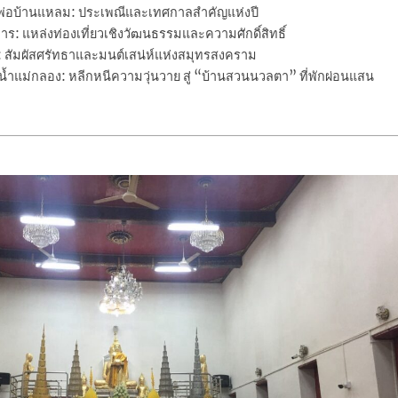
่อบ้านแหลม: ประเพณีและเทศกาลสำคัญแห่งปี
ร: แหล่งท่องเที่ยวเชิงวัฒนธรรมและความศักดิ์สิทธิ์
: สัมผัสศรัทธาและมนต์เสน่ห์แห่งสมุทรสงคราม
้ำแม่กลอง: หลีกหนีความวุ่นวาย สู่ “บ้านสวนนวลตา” ที่พักผ่อนแสน