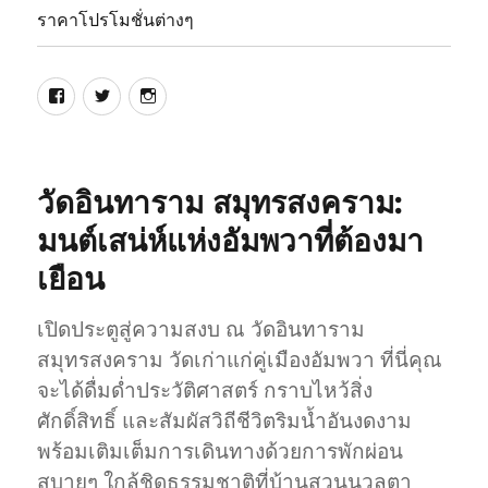
ราคาโปรโมชั่นต่างๆ
บ้าน
บ้าน
บ้าน
สวน
สวน
สวน
นวล
นวล
นวล
ตา
ตา
ตา
วัดอินทาราม สมุทรสงคราม:
รีสอร์ท
รีสอร์ท
รีสอร์ท
มนต์เสน่ห์แห่งอัมพวาที่ต้องมา
Facebook
Twitter
Instagram
เยือน
เปิดประตูสู่ความสงบ ณ วัดอินทาราม
สมุทรสงคราม วัดเก่าแก่คู่เมืองอัมพวา ที่นี่คุณ
จะได้ดื่มด่ำประวัติศาสตร์ กราบไหว้สิ่ง
ศักดิ์สิทธิ์ และสัมผัสวิถีชีวิตริมน้ำอันงดงาม
พร้อมเติมเต็มการเดินทางด้วยการพักผ่อน
สบายๆ ใกล้ชิดธรรมชาติที่บ้านสวนนวลตา