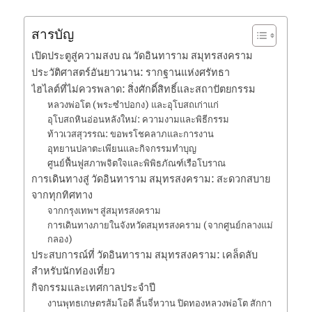
สารบัญ
เปิดประตูสู่ความสงบ ณ วัดอินทาราม สมุทรสงคราม
ประวัติศาสตร์อันยาวนาน: รากฐานแห่งศรัทธา
ไฮไลต์ที่ไม่ควรพลาด: สิ่งศักดิ์สิทธิ์และสถาปัตยกรรม
หลวงพ่อโต (พระซำปอกง) และอุโบสถเก่าแก่
อุโบสถหินอ่อนหลังใหม่: ความงามและพิธีกรรม
ท้าวเวสสุวรรณ: ขอพรโชคลาภและการงาน
อุทยานปลาตะเพียนและกิจกรรมทำบุญ
ศูนย์ฟื้นฟูสภาพจิตใจและพิพิธภัณฑ์เรือโบราณ
การเดินทางสู่ วัดอินทาราม สมุทรสงคราม: สะดวกสบาย
จากทุกทิศทาง
จากกรุงเทพฯ สู่สมุทรสงคราม
การเดินทางภายในจังหวัดสมุทรสงคราม (จากศูนย์กลางแม่
กลอง)
ประสบการณ์ที่ วัดอินทาราม สมุทรสงคราม: เคล็ดลับ
สำหรับนักท่องเที่ยว
กิจกรรมและเทศกาลประจำปี
งานพุทธเกษตรส้มโอดี ลิ้นจี่หวาน ปิดทองหลวงพ่อโต สักกา