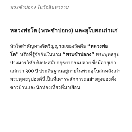
พระซำปอกง ในวัดอินทาราม
หลวงพ่อโต (พระซำปอกง) และอุโบสถเก่าแก่
หัวใจสำคัญทางจิตวิญญาณของวัดคือ
“หลวงพ่อ
โต”
หรือที่รู้จักกันในนาม
“พระซำปอกง”
พระพุทธรูป
ปางมารวิชัย ศิลปะสมัยอยุธยาตอนปลาย ซึ่งมีอายุเก่า
แก่กว่า 300 ปี ประดิษฐานอยู่ภายในพระอุโบสถหลังเก่า
พระพุทธรูปองค์นี้เป็นที่เคารพสักการะอย่างสูงของทั้ง
ชาวบ้านและนักท่องเที่ยวที่มาเยือน